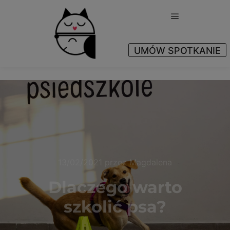
UMÓW SPOTKANIE
Yes
13/02/2021
przez
Magdalena
Dlaczego warto
szkolić psa?​