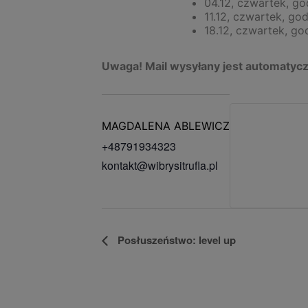
04.12, czwartek, go
11.12, czwartek, god
18.12, czwartek, go
Uwaga! Mail wysyłany jest automatyczn
MAGDALENA ABLEWICZ
+48791934323
kontakt@wibrysitrufla.pl
WYDARZENIE
Posłuszeństwo: level up
NAWIGACJA