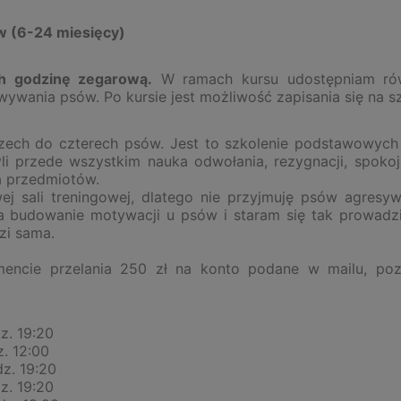
w (6-24 miesięcy)
ch godzinę zegarową.
W ramach kursu udostępniam rów
ywania psów. Po kursie jest możliwość zapisania się na s
zech do czterech psów. Jest to szkolenie podstawowych
i przede wszystkim nauka odwołania, rezygnacji, spoko
ia przedmiotów.
j sali treningowej, dlatego nie przyjmuję psów agresyw
a budowanie motywacji u psów i staram się tak prowadzi
zi sama.
encie przelania 250 zł na konto podane w mailu, poz
z. 19:20
z. 12:00
dz. 19:20
z. 19:20