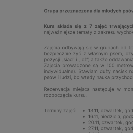
Grupa przeznaczona dla młodych psó
Kurs składa się z 7 zajęć trwający
najważniejsze tematy z zakresu wychow
Zajęcia odbywają się w grupach od tr
bezpiecznie żyć z własnym psem, czyl
pozycji „siad” i „leż”, a także oddawan
Zajęcia prowadzone są w 100 metrowe
indywidualne). Stawiam duży nacisk n
psów i ludzi, bo wtedy nauka przychod
Rezerwacja miejsca następuje w mom
rozpoczęcia kursu.
Terminy zajęć:
13.11, czwartek, god
16.11, niedziela, god
20.11, czwartek, go
27.11, czwartek, god