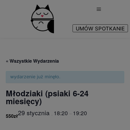
Główne menu
UMÓW SPOTKANIE
Yes
« Wszystkie Wydarzenia
wydarzenie już minęło.
Młodziaki (psiaki 6-24
miesięcy)
29 stycznia
18:20
19:20
,
–
550zł