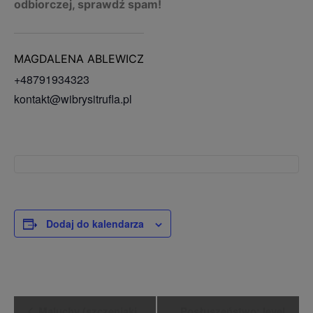
odbiorczej, sprawdź spam!
MAGDALENA ABLEWICZ
+48791934323
kontakt@wibrysitrufla.pl
Dodaj do kalendarza
WYDARZENIE
Maluchy (szczeniaki
Posłuszeństwo: level