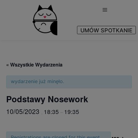
Główne menu
UMÓW SPOTKANIE
Yes
« Wszystkie Wydarzenia
wydarzenie już minęło.
Podstawy Nosework
10/05/2023
18:35
19:35
,
–
Registrations are closed for this event