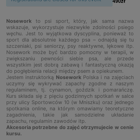
490zł
Nosework
to psi sport, który, jak sama nazwa
wskazuje, wykorzystuje niezwykłe zdolności psiego
węchu. Jest to wyjątkowa dyscyplina, ponieważ to
sport dla absolutnie każdego psa – odnajdą się tu
szczeniaki, psi seniorzy, psy reaktywne, lękowe itp.
Nosework może być bardzo pomocny w terapii, w
zwiększaniu pewności siebie psa, ale przede
wszystkim jest dobrą zabawą i fantastyczną okazją
do pogłębienia relacji między psem a opiekunem.
Jestem instruktorką
Nosework
Polska i na zajęciach
uczymy się wykrywać zapachy zgodne z naszym
regulaminem, tj. cynamon, goździk i pomarańczę.
Kurs składa się z pięciu godzinnych spotkań w salce
przy ulicy Sportowców 10 (w Mniszku) oraz jednego
spotkania online, na którym omawiamy teoretyczne
zagadnienia, takie jak samodzielne układanie
zapachu, regulamin zawodów itp.
Akcesoria potrzebne do zajęć otrzymujecie w cenie
kursu.