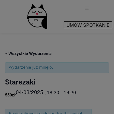
Główne menu
UMÓW SPOTKANIE
Yes
« Wszystkie Wydarzenia
wydarzenie już minęło.
Starszaki
04/03/2025
18:20
19:20
,
–
550zł
Registrations are closed for this event