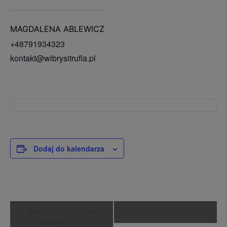
MAGDALENA ABLEWICZ
+48791934323
kontakt@wibrysitrufla.pl
Dodaj do kalendarza
WYDARZENIE
Maluchy (szczeniaki
Sztuczki
NAWIGACJA
do 5 miesięcy)