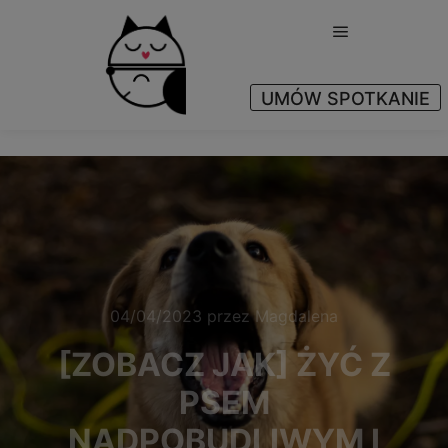
Główne menu
UMÓW SPOTKANIE
Yes
04/04/2023
przez
Magdalena
[ZOBACZ JAK] ŻYĆ Z
PSEM
NADPOBUDLIWYM I